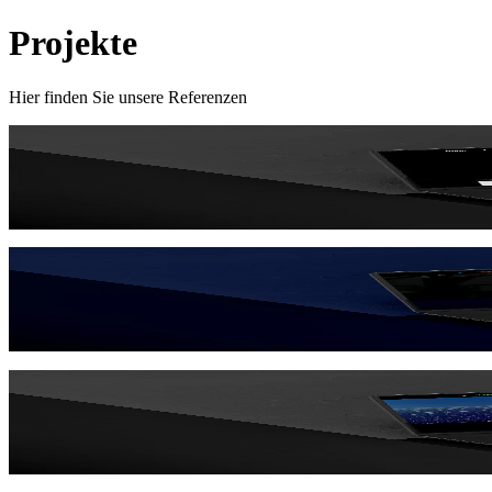
Projekte
Hier finden Sie unsere Referenzen
SaaS
Slotlify Booking SaaS
SaaS-Plattform für die Online-Terminbuchung auf Basis künstlicher In
Templates
Fitness-Studio
Website-Template für Sportstudio mit online Buchungssystem und Go
Templates
Solar Energie
Skalierbares Website-Template für Photovoltaik Unternehmen